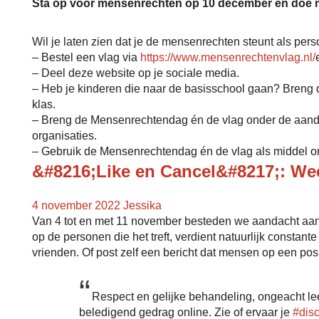
Sta op voor mensenrechten op 10 december en doe 
Wil je laten zien dat je de mensenrechten steunt als perso
– Bestel een vlag via
https://www.mensenrechtenvlag.nl/
– Deel deze website op je sociale media.
– Heb je kinderen die naar de basisschool gaan? Breng de
klas.
– Breng de Mensenrechtendag én de vlag onder de aandacht
organisaties.
– Gebruik de Mensenrechtendag én de vlag als middel om
&#8216;Like en Cancel&#8217;: We
4 november 2022
Jessika
Van 4 tot en met 11 november besteden we aandacht aan 
op de personen die het treft, verdient natuurlijk constan
vrienden. Of post zelf een bericht dat mensen op een po
Respect en gelijke behandeling, ongeacht leef
beledigend gedrag online. Zie of ervaar je
#disc