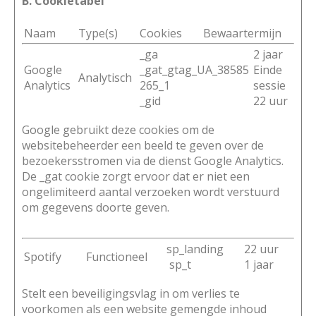
B. Cookietabel
Naam
Type(s)
Cookies
Bewaartermijn
_ga
2 jaar
Google
_gat_gtag_UA_38585
Einde
Analytisch
Analytics
265_1
sessie
_gid
22 uur
Google gebruikt deze cookies om de
websitebeheerder een beeld te geven over de
bezoekersstromen via de dienst Google Analytics.
De _gat cookie zorgt ervoor dat er niet een
ongelimiteerd aantal verzoeken wordt verstuurd
om gegevens doorte geven.
sp_landing
22 uur
Spotify
Functioneel
sp_t
1 jaar
Stelt een beveiligingsvlag in om verlies te
voorkomen als een website gemengde inhoud