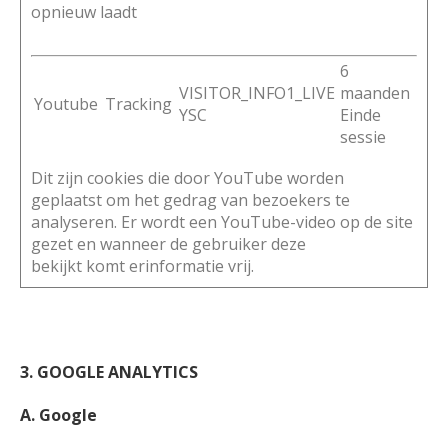
opnieuw laadt
6
VISITOR_INFO1_LIVE
maanden
Youtube
Tracking
YSC
Einde
sessie
Dit zijn cookies die door YouTube worden
geplaatst om het gedrag van bezoekers te
analyseren. Er wordt een YouTube-video op de site
gezet en wanneer de gebruiker deze
bekijkt komt erinformatie vrij.
3. GOOGLE ANALYTICS
A. Google