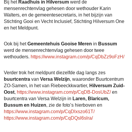
Bij het
Raadhuis in Hilversum
werd de
mensenrechtenvlag gehesen door wethouder Karin
Walters, en de gemeentesecretaris, in het bijzijn van
Stichting Gooi en Vecht Inclusief, Stichting Hilversum One
en het Meldpunt.
Ook bij het
Gemeentehuis Gooise Meren
in
Bussum
werd de mensenrechtenvlag gehesen door twee
wethouders.
https://www.instagram.com/p/CqDbZz9oFzH/
Verder trok het meldpunt diezelfde dag langs zes
buurtcentra
van
Versa Welzijn
, waaronder Buurtcentrum
ZO-Samen, in het van Riebeeckkwartier,
Hilversum Zuid-
Oost
,
https://www.instagram.com/p/CqDB-DosUbZ/
en
buurtcentra van Versa Welzijn in
Laren, Blaricum,
Bussum en Huizen
, zie de foto’s hierboven en
https://www.instagram.com/p/CqDlxszo61T/
https://www.instagram.com/p/CqDQsl6slra/