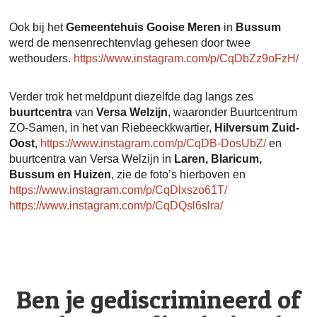
Ook bij het
Gemeentehuis Gooise Meren
in
Bussum
werd de mensenrechtenvlag gehesen door twee
wethouders.
https://www.instagram.com/p/CqDbZz9oFzH/
Verder trok het meldpunt diezelfde dag langs zes
buurtcentra
van
Versa Welzijn
, waaronder Buurtcentrum
ZO-Samen, in het van Riebeeckkwartier,
Hilversum Zuid-
Oost
,
https://www.instagram.com/p/CqDB-DosUbZ/
en
buurtcentra van Versa Welzijn in
Laren, Blaricum,
Bussum en Huizen
, zie de foto’s hierboven en
https://www.instagram.com/p/CqDlxszo61T/
https://www.instagram.com/p/CqDQsl6slra/
Ben je gediscrimineerd of