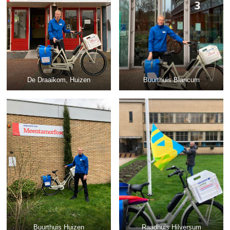
De Draaikom, Huizen
Buurthuis Blaricum
Buurthuis Huizen
Raadhuis Hilversum