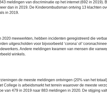
843 meldingen van discriminatie op het internet (692 in 2019)
 meer dan in 2019. De Kinderombudsman ontving 13 klachten over 
als in 2019.
ers in 2020 meewerkten, hebben incidenten geregistreerd die ver
den uitgescholden voor bijvoorbeeld ‘corona’ of ‘coronachinee
medewerkers. Andere meldingen kwamen van mensen die vanweg
rbeeld winkels.
orzieningen de meeste meldingen ontvingen (20% van het totaal).
j het College is arbeidsmarkt het terrein waarover de meeste v
e van 479 in 2019 naar 883 meldingen in 2020. De stijging valt 