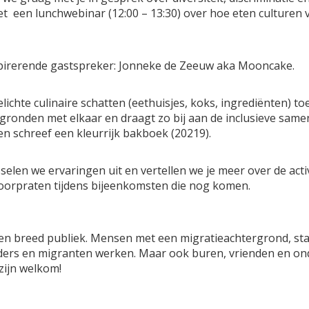
et een lunchwebinar (12:00 – 13:30) over hoe eten culturen v
nspirerende gastspreker: Jonneke de Zeeuw aka Mooncake.
chte culinaire schatten (eethuisjes, koks, ingrediënten) toe
gronden met elkaar en draagt zo bij aan de inclusieve same
en schreef een kleurrijk bakboek (20219).
elen we ervaringen uit en vertellen we je meer over de activ
doorpraten tijdens bijeenkomsten die nog komen.
een breed publiek. Mensen met een migratieachtergrond, stat
uders en migranten werken. Maar ook buren, vrienden en 
zijn welkom!