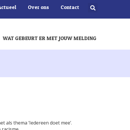
Actueel
Over ons
Contact
WAT GEBEURT ER MET JOUW MELDING
et als thema ‘Iedereen doet mee’.
n racisme.