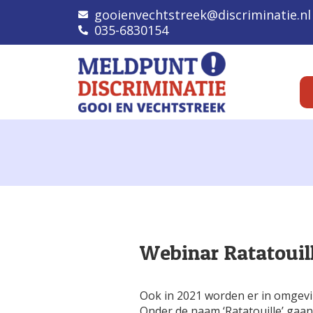
gooienvechtstreek@discriminatie.nl
035-6830154
Webinar Ratatouill
Ook in 2021 worden er in omgevin
Onder de naam ‘Ratatouille’ gaan 